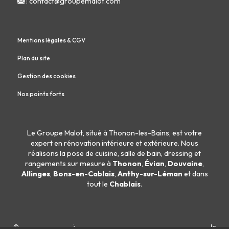
:
contact@groupemalot.com
Mentions légales & CGV
Plan du site
Gestion des cookies
Nos points forts
Le Groupe Malot, situé à Thonon-les-Bains, est votre
expert en
rénovation intérieure
et
extérieure
. Nous
réalisons la
pose de cuisine
,
salle de bain
,
dressing
et
rangements sur mesure
à
Thonon
,
Évian
,
Douvaine
,
Allinges
,
Bons-en-Cablais
,
Anthy-sur-Léman
et dans
tout le
Chablais
.
© 2026
Agence Web Thonon Les Bains
-
Référencement Google