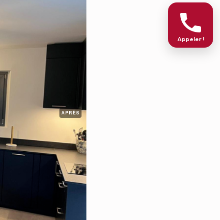
Appeler !
APRÈS