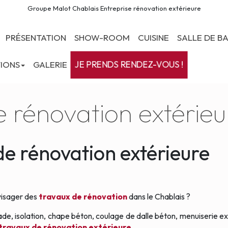
Groupe Malot Chablais Entreprise rénovation extérieure
PRÉSENTATION
SHOW-ROOM
CUISINE
SALLE DE BA
JE PRENDS RENDEZ-VOUS !
TIONS
GALERIE
e rénovation extérieu
e rénovation extérieure
nvisager des
travaux de rénovation
dans le Chablais ?
 isolation, chape béton, coulage de dalle béton, menuiserie exté
travaux de rénovation extérieure
.