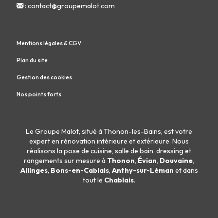
:
contact@groupemalot.com
Mentions légales & CGV
Plan du site
Gestion des cookies
Nos points forts
Le Groupe Malot, situé à Thonon-les-Bains, est votre
expert en
rénovation intérieure
et
extérieure
. Nous
réalisons la
pose de cuisine
,
salle de bain
,
dressing
et
rangements sur mesure
à
Thonon
,
Évian
,
Douvaine
,
Allinges
,
Bons-en-Cablais
,
Anthy-sur-Léman
et dans
tout le
Chablais
.