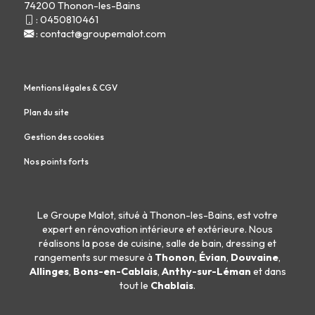
74200 Thonon-les-Bains
:
0450810461
:
contact@groupemalot.com
Mentions légales & CGV
Plan du site
Gestion des cookies
Nos points forts
Le Groupe Malot, situé à Thonon-les-Bains, est votre
expert en
rénovation intérieure
et
extérieure
. Nous
réalisons la
pose de cuisine
,
salle de bain
,
dressing
et
rangements sur mesure
à
Thonon
,
Évian
,
Douvaine
,
Allinges
,
Bons-en-Cablais
,
Anthy-sur-Léman
et dans
tout le
Chablais
.