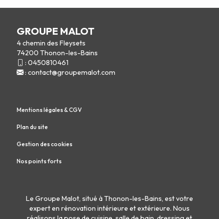
GROUPE MALOT
4 chemin des Fleysets
74200 Thonon-les-Bains
:
0450810461
:
contact@groupemalot.com
Mentions légales & CGV
Plan du site
Gestion des cookies
Nos points forts
Le Groupe Malot, situé à Thonon-les-Bains, est votre
expert en
rénovation intérieure
et
extérieure
. Nous
réalisons la
pose de cuisine
,
salle de bain
,
dressing
et