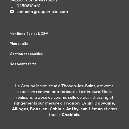
74200 Thonon-les-Bains
:
0450810461
:
contact@groupemalot.com
Mentions légales & CGV
Plan du site
Gestion des cookies
Nos points forts
Le Groupe Malot, situé à Thonon-les-Bains, est votre
expert en
rénovation intérieure
et
extérieure
. Nous
réalisons la
pose de cuisine
,
salle de bain
,
dressing
et
rangements sur mesure
à
Thonon
,
Évian
,
Douvaine
,
Allinges
,
Bons-en-Cablais
,
Anthy-sur-Léman
et dans
tout le
Chablais
.