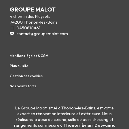
GROUPE MALOT
4 chemin des Fleysets
74200 Thonon-les-Bains
:
0450810461
:
contact@groupemalot.com
Mentions légales & CGV
Plan du site
Gestion des cookies
Nos points forts
Le Groupe Malot, situé à Thonon-les-Bains, est votre
expert en
rénovation intérieure
et
extérieure
. Nous
réalisons la
pose de cuisine
,
salle de bain
,
dressing
et
rangements sur mesure
à
Thonon
,
Évian
,
Douvaine
,