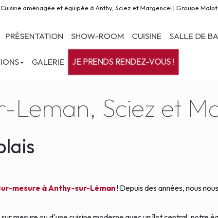
Cuisine aménagée et équipée à Anthy, Sciez et Margencel | Groupe Malot
PRÉSENTATION
SHOW-ROOM
CUISINE
SALLE DE BA
JE PRENDS RENDEZ-VOUS !
TIONS
GALERIE
ur-Leman, Sciez et M
lais
 sur-mesure à Anthy-sur-Léman
! Depuis des années, nous nous 
ur mesure ou d'une cuisine moderne avec un îlot central, notre éq