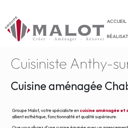
ACCUEIL
RÉALISA
Cuisiniste Anthy-s
Cuisine aménagée Chab
Groupe Malot, votre spécialiste en
c
uisine aménagée et
allient esthétique, fonctionnalité et qualité supérieure.
Que vous rêviez d'une cuisine équipée avec un agencement s