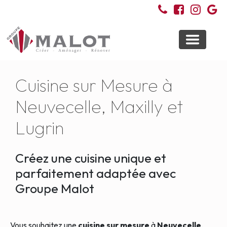
Toggle
navigati
Cuisine sur Mesure à
Neuvecelle, Maxilly et
Lugrin
Créez une cuisine unique et
parfaitement adaptée avec
Groupe Malot
Vous souhaitez une
cuisine sur mesure
à
Neuvecelle
,