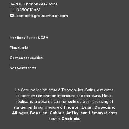
74200 Thonon-les-Bains
:
0450810461
:
contact@groupemalot.com
Mentions légales & CGV
Plan du site
Gestion des cookies
Nos points forts
Le Groupe Malot, situé à Thonon-les-Bains, est votre
expert en
rénovation intérieure
et
extérieure
. Nous
réalisons la
pose de cuisine
,
salle de bain
,
dressing
et
rangements sur mesure
à
Thonon
,
Évian
,
Douvaine
,
Allinges
,
Bons-en-Cablais
,
Anthy-sur-Léman
et dans
tout le
Chablais
.