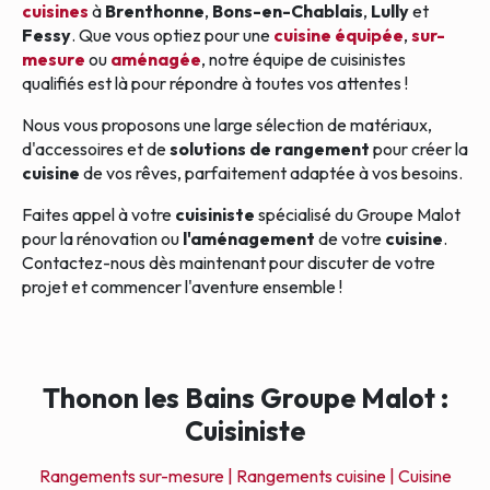
cuisines
à
Brenthonne
,
Bons-en-Chablais
,
Lully
et
Fessy
. Que vous optiez pour une
cuisine équipée
,
sur-
mesure
ou
aménagée
, notre équipe de cuisinistes
qualifiés est là pour répondre à toutes vos attentes !
Nous vous proposons une large sélection de matériaux,
d'accessoires et de
solutions de rangement
pour créer la
cuisine
de vos rêves, parfaitement adaptée à vos besoins.
Faites appel à votre
cuisiniste
spécialisé du Groupe Malot
pour la rénovation ou
l'aménagement
de votre
cuisine
.
Contactez-nous dès maintenant pour discuter de votre
projet et commencer l'aventure ensemble !
Thonon les Bains Groupe Malot :
Cuisiniste
Rangements sur-mesure |
Rangements cuisine |
Cuisine