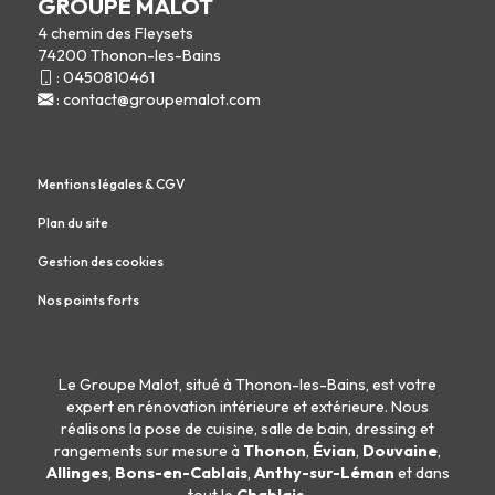
GROUPE MALOT
4 chemin des Fleysets
74200 Thonon-les-Bains
:
0450810461
:
contact@groupemalot.com
Mentions légales & CGV
Plan du site
Gestion des cookies
Nos points forts
Le Groupe Malot, situé à Thonon-les-Bains, est votre
expert en
rénovation intérieure
et
extérieure
. Nous
réalisons la
pose de cuisine
,
salle de bain
,
dressing
et
rangements sur mesure
à
Thonon
,
Évian
,
Douvaine
,
Allinges
,
Bons-en-Cablais
,
Anthy-sur-Léman
et dans